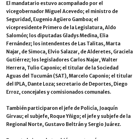
El mandatario estuvo
acompañado por el
vicegobernador
Miguel Acevedo;
el ministro de
Seguridad,
Eugenio Agüero Gamboa;
el
vicepresidente Primero de la Legislatura,
Aldo
Salomón
; los diputadas
Gladys Medina, Elia
Fernández;
los intendentes de Las Talitas,
Marta
Najar,
de Simoca,
Elvio Salazar
, de Alderetes,
Graciela
Gutiérrez;
los legisladores
Carlos Najar, Walter
Herrera, Tulio Caponio
; el titular de la Sociedad
Aguas del Tucumán (SAT),
Marcelo Caponio
; el titular
del IPLA,
Dante Loza
; secretario de Deportes,
Diego
Erroz
, concejales y comisionados comunales.
También participaron el jefe de Policía,
Joaquín
Girvau
; el subjefe,
Roque Yñigo
; el jefe y subjefe de la
Regional Norte,
Gustavo Beltrán
y
Sergio Juárez
.